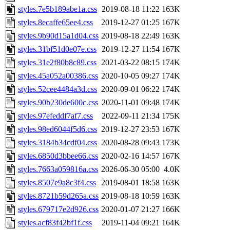
styles.7e5b189abe1a.css
2019-08-18 11:22
163K
styles.8ecaffe65ee4.css
2019-12-27 01:25
167K
styles.9b90d15a1d04.css
2019-08-18 22:49
163K
styles.31bf51d0e07e.css
2019-12-27 11:54
167K
styles.31e2f80b8c89.css
2021-03-22 08:15
174K
styles.45a052a00386.css
2020-10-05 09:27
174K
styles.52cee4484a3d.css
2020-09-01 06:22
174K
styles.90b230de600c.css
2020-11-01 09:48
174K
styles.97efeddf7af7.css
2022-09-11 21:34
175K
styles.98ed6044f5d6.css
2019-12-27 23:53
167K
styles.3184b34cdf04.css
2020-08-28 09:43
173K
styles.6850d3bbee66.css
2020-02-16 14:57
167K
styles.7663a059816a.css
2026-06-30 05:00
4.0K
styles.8507e9a8c3f4.css
2019-08-01 18:58
163K
styles.8721b59d265a.css
2019-08-18 10:59
163K
styles.679717e2d926.css
2020-01-07 21:27
166K
styles.acf83f42bf1f.css
2019-11-04 09:21
164K