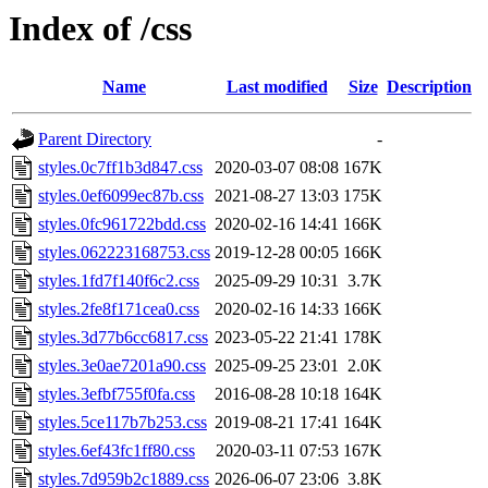
Index of /css
Name
Last modified
Size
Description
Parent Directory
-
styles.0c7ff1b3d847.css
2020-03-07 08:08
167K
styles.0ef6099ec87b.css
2021-08-27 13:03
175K
styles.0fc961722bdd.css
2020-02-16 14:41
166K
styles.062223168753.css
2019-12-28 00:05
166K
styles.1fd7f140f6c2.css
2025-09-29 10:31
3.7K
styles.2fe8f171cea0.css
2020-02-16 14:33
166K
styles.3d77b6cc6817.css
2023-05-22 21:41
178K
styles.3e0ae7201a90.css
2025-09-25 23:01
2.0K
styles.3efbf755f0fa.css
2016-08-28 10:18
164K
styles.5ce117b7b253.css
2019-08-21 17:41
164K
styles.6ef43fc1ff80.css
2020-03-11 07:53
167K
styles.7d959b2c1889.css
2026-06-07 23:06
3.8K