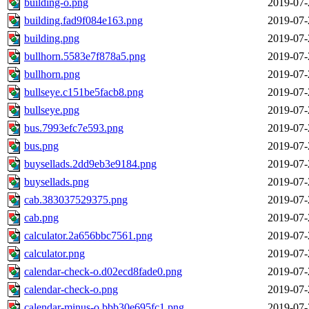
building-o.png
2019-07-
building.fad9f084e163.png
2019-07-
building.png
2019-07-
bullhorn.5583e7f878a5.png
2019-07-
bullhorn.png
2019-07-
bullseye.c151be5facb8.png
2019-07-
bullseye.png
2019-07-
bus.7993efc7e593.png
2019-07-
bus.png
2019-07-
buysellads.2dd9eb3e9184.png
2019-07-
buysellads.png
2019-07-
cab.383037529375.png
2019-07-
cab.png
2019-07-
calculator.2a656bbc7561.png
2019-07-
calculator.png
2019-07-
calendar-check-o.d02ecd8fade0.png
2019-07-
calendar-check-o.png
2019-07-
calendar-minus-o.bbb30e695fc1.png
2019-07-