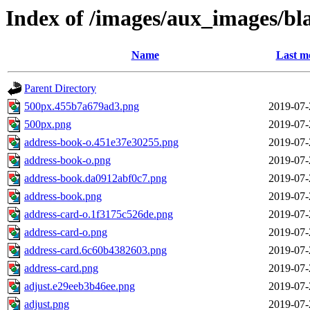
Index of /images/aux_images/bl
Name
Last m
Parent Directory
500px.455b7a679ad3.png
2019-07-
500px.png
2019-07-
address-book-o.451e37e30255.png
2019-07-
address-book-o.png
2019-07-
address-book.da0912abf0c7.png
2019-07-
address-book.png
2019-07-
address-card-o.1f3175c526de.png
2019-07-
address-card-o.png
2019-07-
address-card.6c60b4382603.png
2019-07-
address-card.png
2019-07-
adjust.e29eeb3b46ee.png
2019-07-
adjust.png
2019-07-