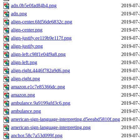
adn.0b5e0fad84b4.png
2019-07-
adn.png
2019-07-
align-center.6fd56de6832c.png
2019-07-
align-center.png
2019-07-
align-justify.ee119b9e117f.png
2019-07-
align-justify.png
2019-07-
align-left.c98f1e04f9a8.png
2019-07-
align-left.png
2019-07-
align-right.4446f782a9d6.png
2019-07-
align-right.png
2019-07-
amazon.e1c7e85366dc.png
2019-07-
amazon.png
2019-07-
ambulance.9a9199afd3c6.png
2019-07-
ambulance.png
2019-07-
american-sign-language-interpreting.d5eeabd5810f.png
2019-07-
american-sign-language-interpreting.png
2019-07-
anchor.58c7a53d099f.png
2019-07-