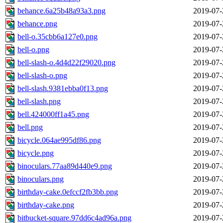
behance.6a25b48a93a3.png
2019-07-
behance.png
2019-07-
bell-o.35cbb6a127e0.png
2019-07-
bell-o.png
2019-07-
bell-slash-o.4d4d22f29020.png
2019-07-
bell-slash-o.png
2019-07-
bell-slash.9381ebba0f13.png
2019-07-
bell-slash.png
2019-07-
bell.424000ff1a45.png
2019-07-
bell.png
2019-07-
bicycle.064ae995df86.png
2019-07-
bicycle.png
2019-07-
binoculars.77aa89d440e9.png
2019-07-
binoculars.png
2019-07-
birthday-cake.0efccf2fb3bb.png
2019-07-
birthday-cake.png
2019-07-
bitbucket-square.97dd6c4ad96a.png
2019-07-