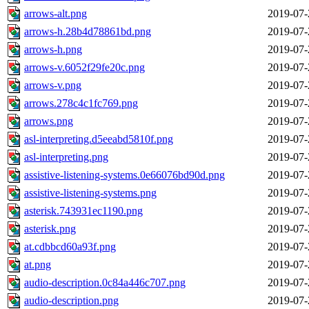
arrows-alt.png
2019-07-
arrows-h.28b4d78861bd.png
2019-07-
arrows-h.png
2019-07-
arrows-v.6052f29fe20c.png
2019-07-
arrows-v.png
2019-07-
arrows.278c4c1fc769.png
2019-07-
arrows.png
2019-07-
asl-interpreting.d5eeabd5810f.png
2019-07-
asl-interpreting.png
2019-07-
assistive-listening-systems.0e66076bd90d.png
2019-07-
assistive-listening-systems.png
2019-07-
asterisk.743931ec1190.png
2019-07-
asterisk.png
2019-07-
at.cdbbcd60a93f.png
2019-07-
at.png
2019-07-
audio-description.0c84a446c707.png
2019-07-
audio-description.png
2019-07-