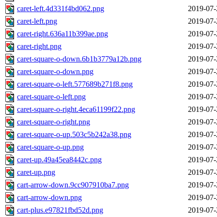
caret-left.4d331f4bd062.png
2019-07-
caret-left.png
2019-07-
caret-right.636a11b399ae.png
2019-07-
caret-right.png
2019-07-
caret-square-o-down.6b1b3779a12b.png
2019-07-
caret-square-o-down.png
2019-07-
caret-square-o-left.577689b271f8.png
2019-07-
caret-square-o-left.png
2019-07-
caret-square-o-right.4eca61199f22.png
2019-07-
caret-square-o-right.png
2019-07-
caret-square-o-up.503c5b242a38.png
2019-07-
caret-square-o-up.png
2019-07-
caret-up.49a45ea8442c.png
2019-07-
caret-up.png
2019-07-
cart-arrow-down.9cc907910ba7.png
2019-07-
cart-arrow-down.png
2019-07-
cart-plus.e97821fbd52d.png
2019-07-